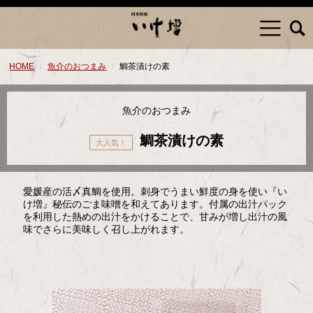
HOME
魚介のおつまみ
鯛茶漬けの素
魚介のおつまみ
鯛茶漬けの素
愛媛産の活〆真鯛を使用。刺身でうまい鮮度の身を使い『い
け増』秘伝のごま味噌を和えてあります。付属の出汁パック
を利用した熱めの出汁をかけることで、甘みが増し出汁の風
味でさらに美味しく召し上がれます。