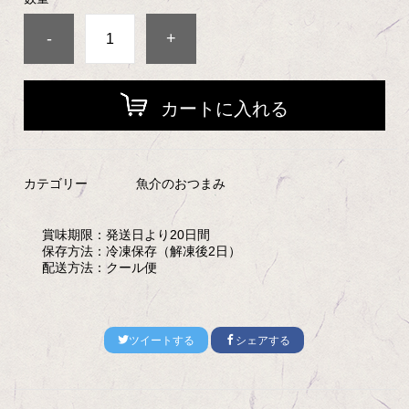
-
+
カートに入れる
カテゴリー
魚介のおつまみ
賞味期限：
発送日より20日間
保存方法：
冷凍保存（解凍後2日）
配送方法：
クール便
ツイートする
シェアする