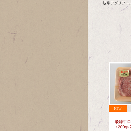
岐阜アグリフー
飛騨牛ロ
〈200g×