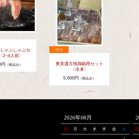
しゃぶしゃぶセ
〈2~4人前〉
奥美濃古地鶏鍋用セット
00円
（税込み）
〈冷凍〉
5,000円
（税込み）
2026年08月
日
月
火
水
木
金
土