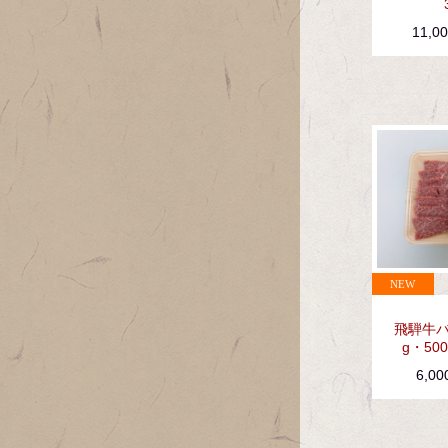
11,0
飛騨牛バ
g・50
6,0