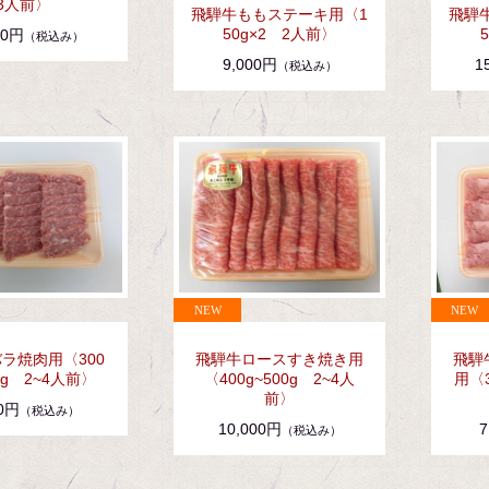
3人前〉
飛騨牛ももステーキ用〈1
飛騨
50g×2 2人前〉
00円
（税込み）
9,000円
1
（税込み）
ラ焼肉用〈300
飛騨牛ロースすき焼き用
飛騨
0g 2~4人前〉
〈400g~500g 2~4人
用〈3
前〉
00円
（税込み）
10,000円
7
（税込み）