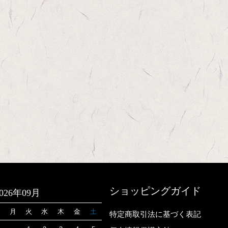
ショッピングガイド
2026年09月
日
月
火
水
木
金
土
特定商取引法に基づく表記