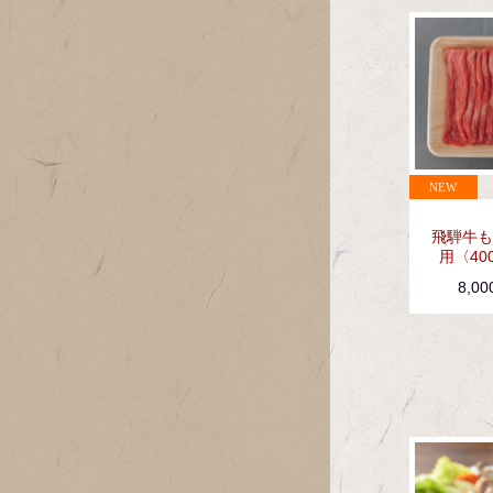
飛騨牛も
用〈40
8,0