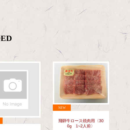
ED
飛騨牛ロース焼肉用〈30
0g 1~2人前〉