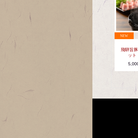
飛騨旨豚
ット
5,0