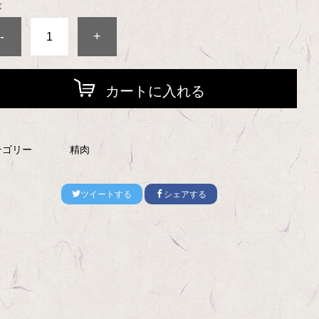
量
-
+
カートに入れる
テゴリー
精肉
ツイートする
シェアする