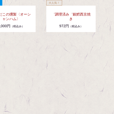
だこの燻製〈オーシ
゛調理済み゛銀鱈西京焼
ャンハム〉
き
,000円
972円
（税込み）
（税込み）