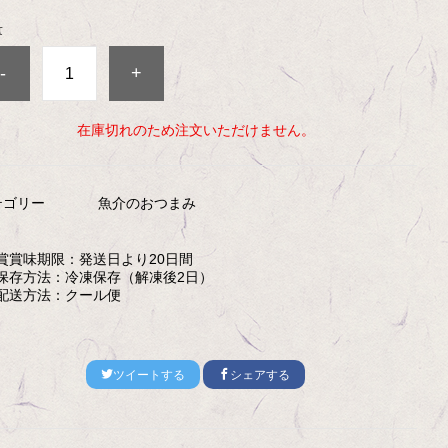
量
-
+
在庫切れのため注文いただけません。
テゴリー
魚介のおつまみ
賞
賞味期限：
発送日より20日間
保存方法：
冷凍保存（解凍後2日）
配送方法：
クール便
ツイートする
シェアする