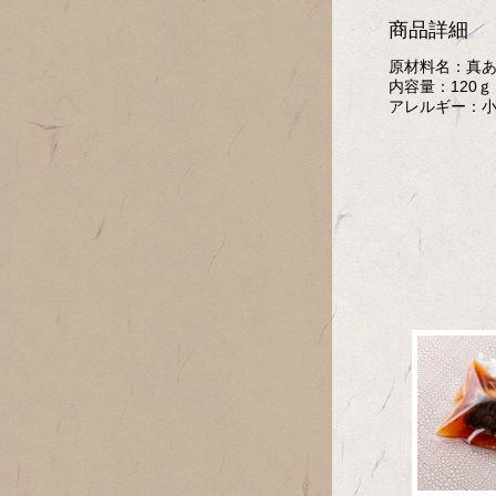
商品詳細
原材料名：
真
内容量：
120
アレルギー：