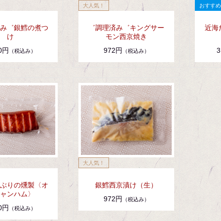
み゛銀鱈の煮つ
゛調理済み゛キングサー
近海
け
モン西京焼き
80円
972円
3
（税込み）
（税込み）
ぶりの燻製〈オ
銀鱈西京漬け（生）
ャンハム〉
972円
（税込み）
00円
（税込み）