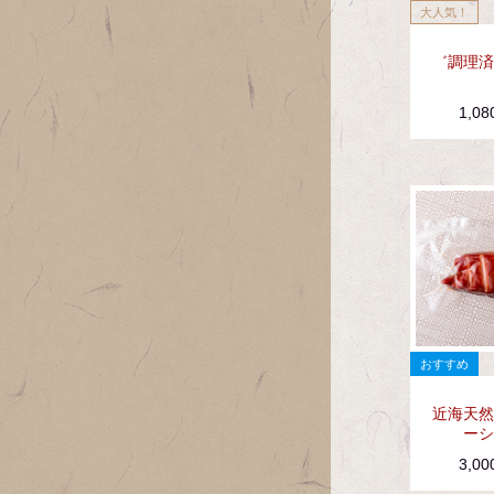
゛調理済
1,0
近海天然
ーシ
3,0