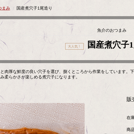
つまみ
国産煮穴子1尾造り
魚介のおつまみ
国産煮穴子
らと肉厚な鮮度の良い穴子を選び、捌くところから作業をしています。
込み柔らかさが楽しめる煮穴子になります。
販
在
商