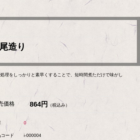
1尾造り
下処理をしっかりと素早くすることで、短時間煮ただけで味がし
864円
売価格
（税込み）
庫
0
品コード
i-000004