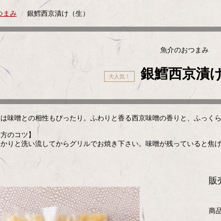
つまみ
銀鱈西京漬け（生）
魚介のおつまみ
銀鱈西京漬
鱈は味噌との相性もぴったり。ふわりと香る西京味噌の香りと、ふっく
り方のコツ】
っかりと洗い流してからグリルでお焼き下さい。味噌が残っていると焦
販
商