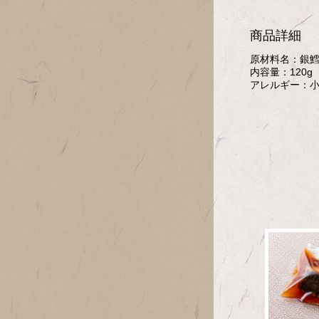
商品詳細
原材料名：
銀
内容量：
120g
アレルギー：