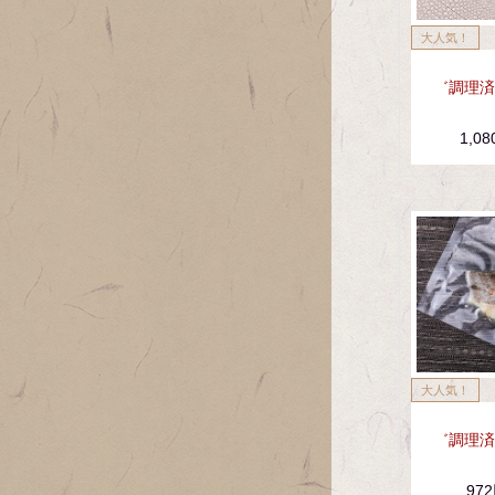
゛調理済
1,0
゛調理済
97