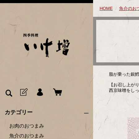
HOME
魚介のお
脂が乗った銀
【お召し上が
西京味噌をし
カテゴリー
お肉のおつまみ
魚介のおつまみ