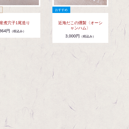
産煮穴子1尾造り
近海だこの燻製〈オーシ
ャンハム〉
864円
（税込み）
3,000円
（税込み）