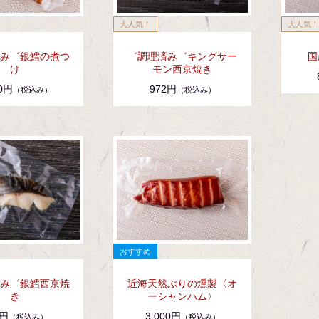
み゛銀鱈の煮つ
゛調理済み゛キングサー
国
け
モン西京焼き
80円
972円
（税込み）
（税込み）
み゛銀鱈西京焼
近海天然ぶりの燻製〈オ
き
ーシャンハム〉
2円
3,000円
（税込み）
（税込み）