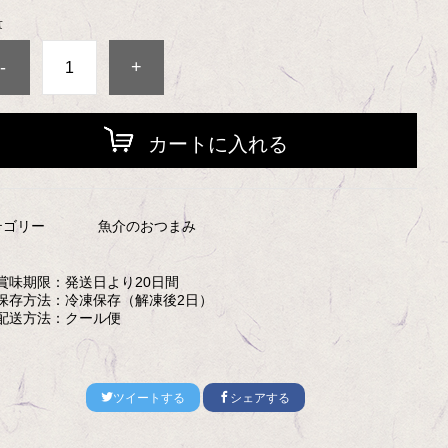
量
-
+
カートに入れる
テゴリー
魚介のおつまみ
賞味期限：
発送日より20日間
保存方法：
冷凍保存（解凍後2日）
配送方法：
クール便
ツイートする
シェアする